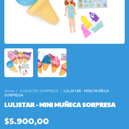
Inicio
/
JUGUETES SORPRESA
/
LULISTAR - MINI MUÑECA
SORPRESA
LULISTAR - MINI MUÑECA SORPRESA
$5.900,00