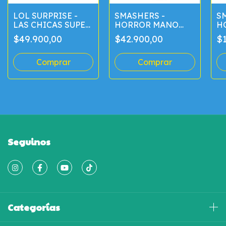
LOL SURPRISE -
SMASHERS -
S
LAS CHICAS SUPER
HORROR MANO
H
PODEROSAS
DISSECT
L
$49.900,00
$42.900,00
$1
Seguinos
Categorías