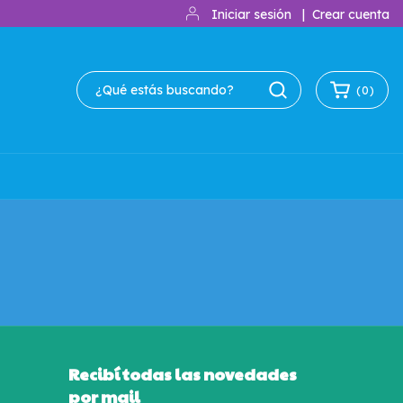
Iniciar sesión
|
Crear cuenta
(
0
)
Recibí todas las novedades
por mail