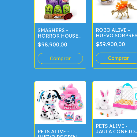
ROBO ALIVE -
SMASHERS -
HUEVO SORPRE
HORROR HOUSE
15CM
LARGE
$39.900,00
$98.900,00
PETS ALIVE -
JAULA CONEJO
PETS ALIVE -
22 CM