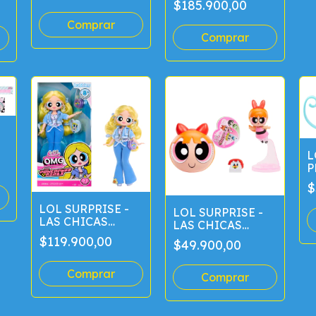
$185.900,00
L
P
$
LOL SURPRISE -
LOL SURPRISE -
LAS CHICAS
LAS CHICAS
SUPER
SUPER
$119.900,00
$49.900,00
PODEROSAS 25
PODEROSAS
CM