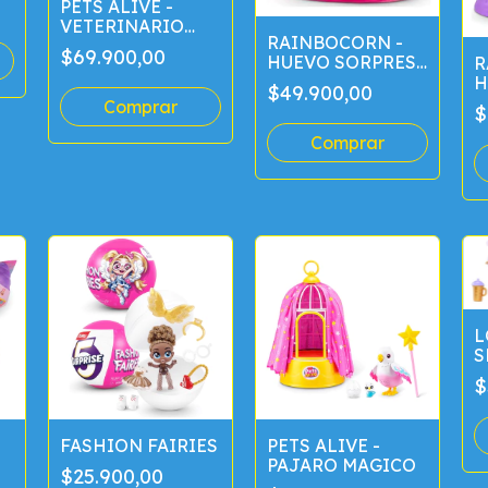
PETS ALIVE -
VETERINARIO
RAINBOCORN -
SORPRESA
$69.900,00
HUEVO SORPRESA
R
KITTYCORN
H
$49.900,00
3
$
L
S
$
FASHION FAIRIES
PETS ALIVE -
PAJARO MAGICO
$25.900,00