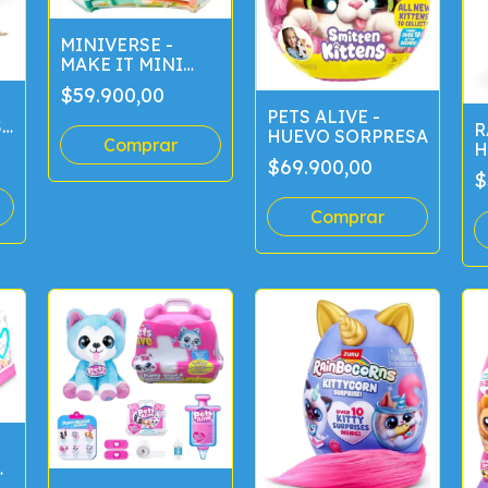
MINIVERSE -
MAKE IT MINI
15CM
$59.900,00
PETS ALIVE -
SA
R
HUEVO SORPRESA
H
$69.900,00
A
$