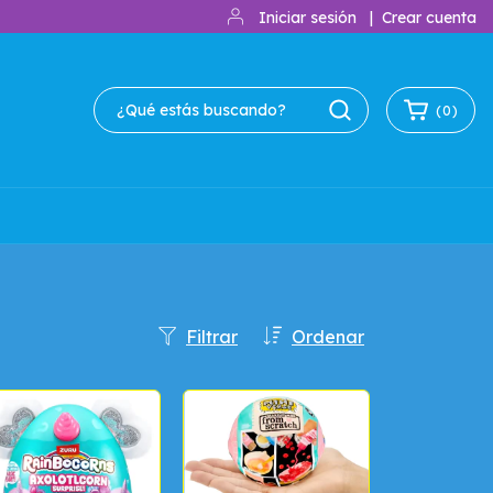
Iniciar sesión
|
Crear cuenta
(
0
)
Filtrar
Ordenar