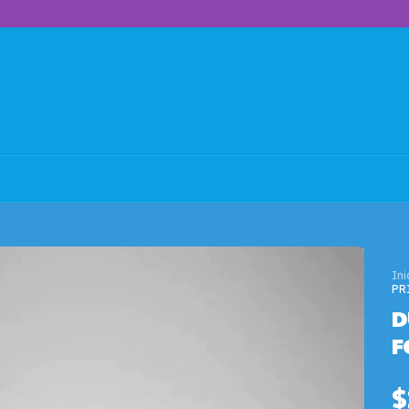
Ini
PR
D
F
$