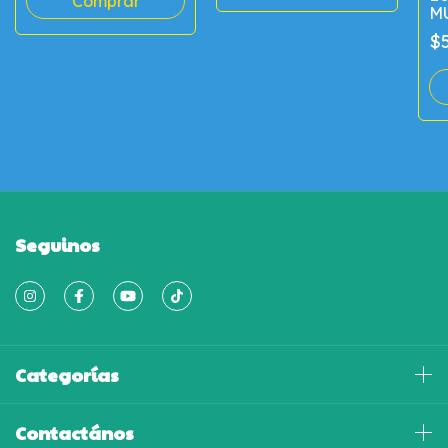
M
S
$5
Seguinos
Categorías
Contactános