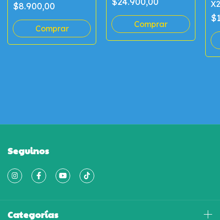
$24.900,00
X
$8.900,00
$1
Seguinos
Categorías