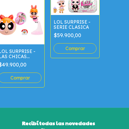
LOL SURPRISE -
SERIE CLASICA
$59.900,00
LOL SURPRISE -
LAS CHICAS
SMASHER
SUPER
$49.900,00
HORROR
PODEROSAS
DISSECT
$38.900
Recibí todas las novedades