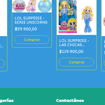
LOL SURPRISE -
SERIE UNICORNS
$59.900,00
LOL SURPRISE -
LAS CHICAS
E
SUPER
$119.900,00
PODEROSAS 25
CM
gorías
Contactános