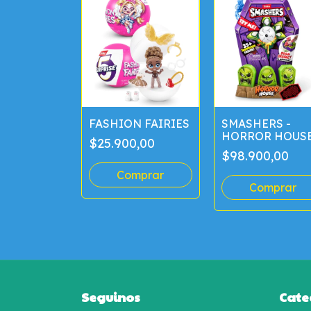
FASHION FAIRIES
SMASHERS -
AR - MINI
HORROR HOUS
A
$25.900,00
LARGE
ESA
$98.900,00
,00
Seguinos
Cate