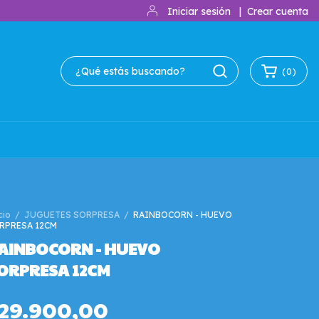
Iniciar sesión
|
Crear cuenta
(
0
)
cio
/
JUGUETES SORPRESA
/
RAINBOCORN - HUEVO
RPRESA 12CM
AINBOCORN - HUEVO
ORPRESA 12CM
29.900,00