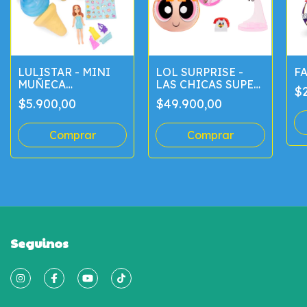
LOL SURPRISE -
FA
LULISTAR - MINI
LAS CHICAS SUPER
MUÑECA
$2
PODEROSAS
SORPRESA
$49.900,00
$5.900,00
Seguinos