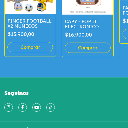
P
P
C
$1
FINGER FOOTBALL
CAPY - POP IT
X2 MUÑECOS
ELECTRONICO
$15.900,00
$16.900,00
Seguinos