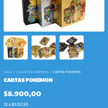
Inicio
/
JUGUETES SORPRESA
/
CARTAS POKEMON
CARTAS POKEMON
$8.900,00
12
x
$1.317,20