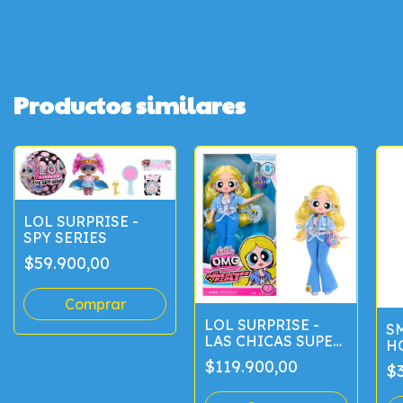
Productos similares
LOL SURPRISE -
SPY SERIES
$59.900,00
LOL SURPRISE -
S
LAS CHICAS SUPER
H
PODEROSAS 25 CM
D
$119.900,00
$3